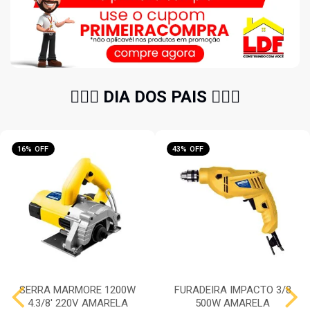
🧔🏻‍♂️ DIA DOS PAIS 🧔🏻‍♂️
16% OFF
43% OFF
SERRA MARMORE 1200W
FURADEIRA IMPACTO 3/8
4.3/8' 220V AMARELA
500W AMARELA