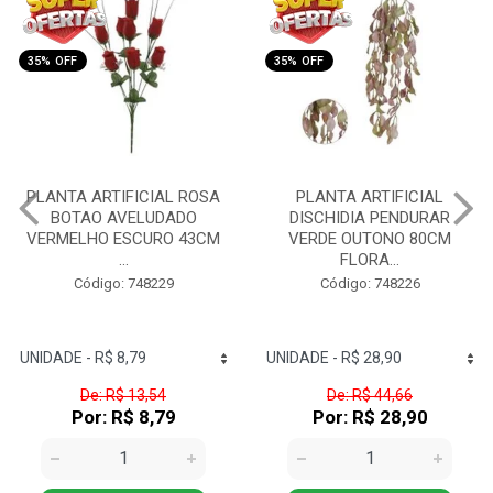
35% OFF
35% OFF
PLANTA ARTIFICIAL
PLANTA ARTIFICIAL
DISCHIDIA PENDURAR
ORQUIDEA PHALAENOPSIS
VERDE OUTONO 80CM
(BRANCO) 55CM FLORAR...
FLORA...
Código: 748225
Código: 748226
De: R$ 44,66
De: R$ 21,53
Por: R$ 28,90
Por: R$ 13,90