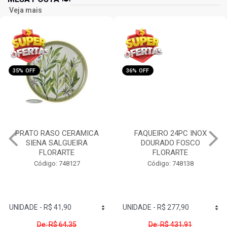
Veja mais
35% OFF
36% OFF
PRATO RASO CERAMICA
FAQUEIRO 24PC INOX
SIENA SALGUEIRA
DOURADO FOSCO
FLORARTE
FLORARTE
Código: 748127
Código: 748138
De: R$ 64,35
De: R$ 431,91