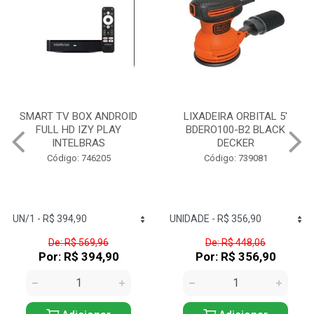
LIXADEIRA ORBITAL 5'
POLITRIZ 7' 9' 1250W
BDERO100-B2 BLACK
DWP849XB2 DEWALT
DECKER
Código: 729626
Código: 739081
De: R$ 448,06
De: R$ 1.317,58
Por: R$ 356,90
Por: R$ 1.179,90