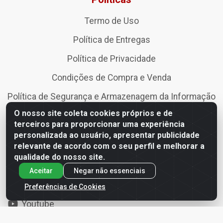
Termo de Uso
Política de Entregas
Política de Privacidade
Condições de Compra e Venda
Política de Segurança e Armazenagem da Informação
O nosso site coleta cookies próprios e de
Política de devolução, troca, arrependimento e
terceiros para proporcionar uma experiência
cancelamento
personalizada ao usuário, apresentar publicidade
relevante de acordo com o seu perfil e melhorar a
Redes Sociais
qualidade do nosso site.
Aceitar
Negar não essenciais
Instagram
Preferências de Cookies
Facebook
Youtube