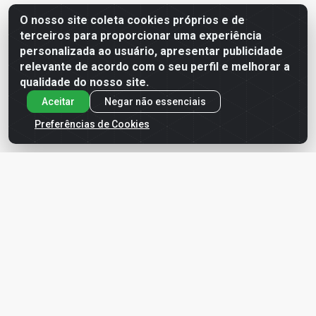
O nosso site coleta cookies próprios e de
Site Seguro
terceiros para proporcionar uma experiência
personalizada ao usuário, apresentar publicidade
relevante de acordo com o seu perfil e melhorar a
qualidade do nosso site.
Aceitar
Negar não essenciais
Preferências de Cookies
Formas de Pagamento
Baixe já o APP da LDF