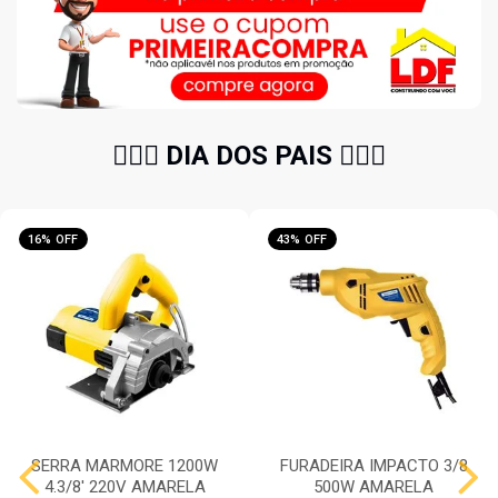
🧔🏻‍♂️ DIA DOS PAIS 🧔🏻‍♂️
16% OFF
43% OFF
SERRA MARMORE 1200W
FURADEIRA IMPACTO 3/8
4.3/8' 220V AMARELA
500W AMARELA