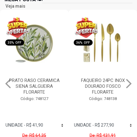
Veja mais
36% OFF
36% OFF
FAQUEIRO 24PC INOX
FAQUEIRO 16PC INOX
DOURADO FOSCO
CB.MADEIRA FLORARTE
FLORARTE
Código: 748140
Código: 748138
De: R$ 431,91
De: R$ 274,44