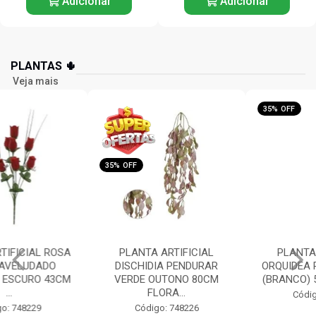
Adicionar
Adicionar
PLANTAS 🌵
Veja mais
35% OFF
35% OFF
PLANTA ARTIFICIAL
PLANTA ARTIFICIAL
DISCHIDIA PENDURAR
ORQUIDEA PHALAENOPSIS
VERDE OUTONO 80CM
(BRANCO) 55CM FLORAR...
FLORA...
Código: 748225
Código: 748226