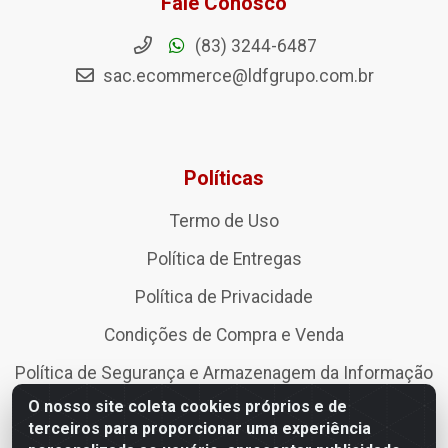
Fale Conosco
(83) 3244-6487
sac.ecommerce@ldfgrupo.com.br
Políticas
Termo de Uso
Política de Entregas
Política de Privacidade
Condições de Compra e Venda
Política de Segurança e Armazenagem da Informação
O nosso site coleta cookies próprios e de
Política de devolução, troca, arrependimento e
terceiros para proporcionar uma experiência
cancelamento