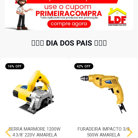
🧔🏻‍♂️ DIA DOS PAIS 🧔🏻‍♂️
16% OFF
42% OFF
SERRA MARMORE 1200W
FURADEIRA IMPACTO 3/8
4.3/8' 220V AMARELA
500W AMARELA