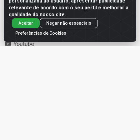
personalizada ao usuário, apresentar publicidade
relevante de acordo com o seu perfil e melhorar a
Redes Sociais
qualidade do nosso site.
Aceitar
Negar não essenciais
Instagram
Preferências de Cookies
Facebook
Youtube
Site Seguro
Formas de Pagamento