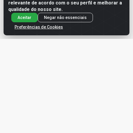
Fale Conosco
relevante de acordo com o seu perfil e melhorar a
qualidade do nosso site.
(83) 3244-6487
Aceitar
Negar não essenciais
sac.ecommerce@ldfgrupo.com.br
Preferências de Cookies
Políticas
Termo de Uso
Política de Entregas
Política de Privacidade
Condições de Compra e Venda
Política de Segurança e Armazenagem da Informação
Política de devolução, troca, arrependimento e
cancelamento