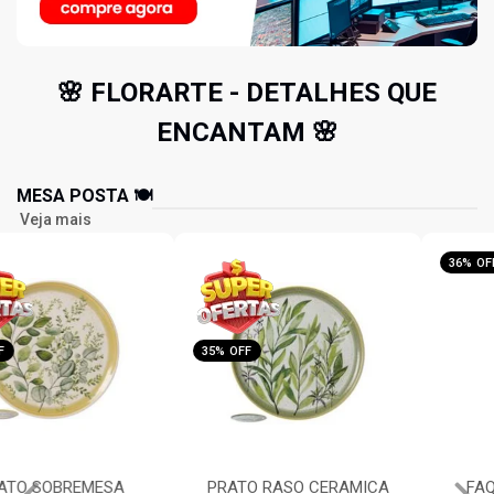
🌸 FLORARTE - DETALHES QUE
ENCANTAM 🌸
MESA POSTA 🍽️
Veja mais
35% OFF
36% OFF
PRATO RASO CERAMICA
FAQUEIRO 24PC INOX