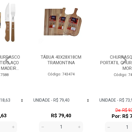
TÁBUA 40X28X18CM
CHURRASQUEIRA
TRAMONTINA
PORTATIL CHURRAS TO GO
MOR
Código: 743474
Código: 745314
De: R$ 93,10
R$ 79,40
Por: R$ 73,90