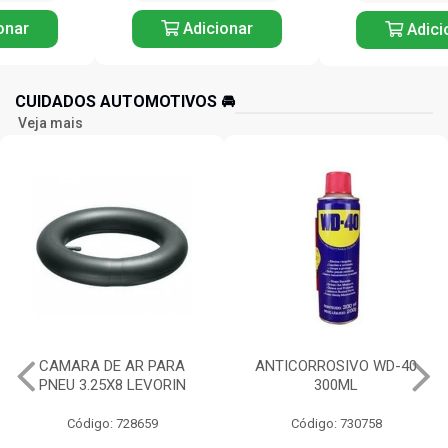
Adicionar
Adicionar
CUIDADOS AUTOMOTIVOS 🚘️
Veja mais
ANTICORROSIVO WD-40
OLEO MULTIUSO WHITE
300ML
LUB 100ML ORBI
Código: 730758
Código: 729382