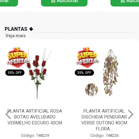
Adicionar
Adicionar
PLANTAS 🌵
Veja mais
35% OFF
35% OFF
PLANTA ARTIFICIAL
PLANTA ARTIFICIAL
DISCHIDIA PENDURAR
ORQUIDEA PHALAENOPSIS
VERDE OUTONO 80CM
(BRANCO) 55CM FLORAR...
FLORA...
Código: 748225
Código: 748226