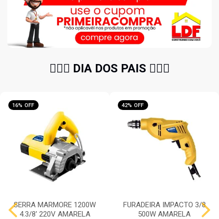
🧔🏻‍♂️ DIA DOS PAIS 🧔🏻‍♂️
16% OFF
42% OFF
SERRA MARMORE 1200W
FURADEIRA IMPACTO 3/8
4.3/8' 220V AMARELA
500W AMARELA