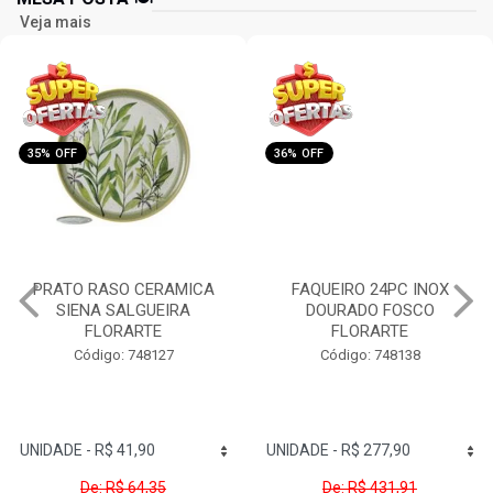
Veja mais
35% OFF
36% OFF
PRATO RASO CERAMICA
FAQUEIRO 24PC INOX
SIENA SALGUEIRA
DOURADO FOSCO
FLORARTE
FLORARTE
Código: 748127
Código: 748138
De: R$ 64,35
De: R$ 431,91