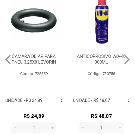
ANTICORROSIVO WD-40
OLEO MULTIUSO WHITE
300ML
LUB 100ML ORBI
Código: 730758
Código: 729382
R$ 48,07
R$ 7,65