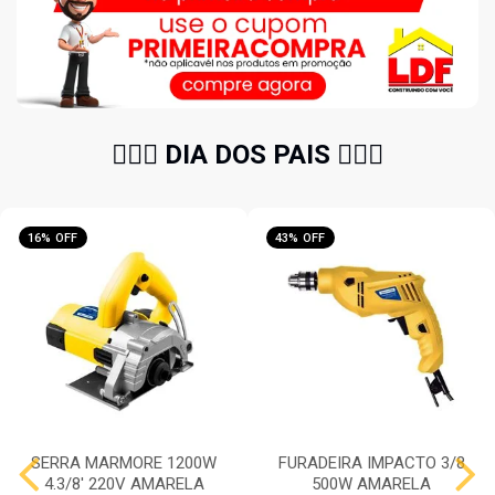
🧔🏻‍♂️ DIA DOS PAIS 🧔🏻‍♂️
16% OFF
43% OFF
SERRA MARMORE 1200W
FURADEIRA IMPACTO 3/8
4.3/8' 220V AMARELA
500W AMARELA