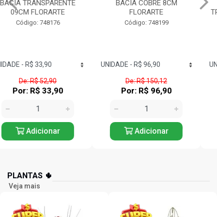
BACIA COBRE 8CM
FLOREIRA HAITY
FLORARTE
TRANSPARENTE FLORARTE
Código: 748199
Código: 748186
De: R$ 150,12
De: R$ 30,99
Por: R$ 96,90
Por: R$ 19,90
Adicionar
Adicionar
PLANTAS 🌵
Veja mais
35% OFF