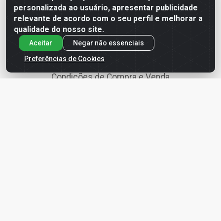
personalizada ao usuário, apresentar publicidade
relevante de acordo com o seu perfil e melhorar a
Termo de Uso
qualidade do nosso site.
Política de Entregas
Aceitar
Negar não essenciais
Política de Privacidade
Preferências de Cookies
Condições de Compra e Venda
Política de Segurança e Armazenagem da Informação
Política de devolução, troca, arrependimento e
cancelamento
Redes Sociais
Instagram
Facebook
Youtube