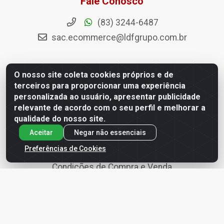
Fale Conosco
(83) 3244-6487
sac.ecommerce@ldfgrupo.com.br
O nosso site coleta cookies próprios e de
terceiros para proporcionar uma experiência
Políticas
personalizada ao usuário, apresentar publicidade
relevante de acordo com o seu perfil e melhorar a
Termo de Uso
qualidade do nosso site.
Política de Entregas
Aceitar
Negar não essenciais
Política de Privacidade
Preferências de Cookies
Condições de Compra e Venda
Política de Segurança e Armazenagem da Informação
Política de devolução, troca, arrependimento e
cancelamento