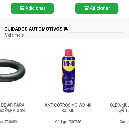
Adicionar
Adicionar
CUIDADOS AUTOMOTIVOS 🚘️
Veja mais
ANTICORROSIVO WD-40
OLEO MULTIUSO WHITE
300ML
LUB 100ML ORBI
Código: 730758
Código: 729382