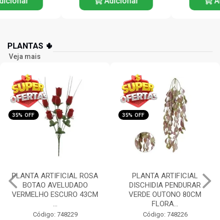
Adicionar
Adicionar
PLANTAS 🌵
Veja mais
35% OFF
35% OFF
PLANTA ARTIFICIAL
PLANTA ARTIFICIAL
DISCHIDIA PENDURAR
ORQUIDEA PHALAENOPSIS
VERDE OUTONO 80CM
(BRANCO) 55CM FLORAR...
FLORA...
Código: 748225
Código: 748226