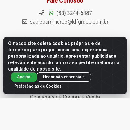
Fale Conosco
(83) 3244-6487
sac.ecommerce@ldfgrupo.com.br
O nosso site coleta cookies próprios e de
terceiros para proporcionar uma experiência
Políticas
personalizada ao usuário, apresentar publicidade
relevante de acordo com o seu perfil e melhorar a
Termo de Uso
qualidade do nosso site.
Política de Entregas
Aceitar
Negar não essenciais
Política de Privacidade
Preferências de Cookies
Condições de Compra e Venda
Política de Segurança e Armazenagem da Informação
Política de devolução, troca, arrependimento e
cancelamento