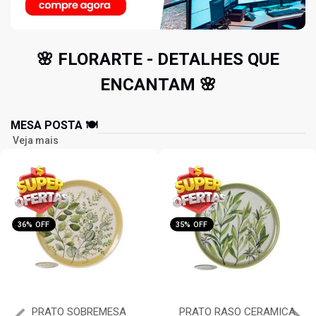
🌸 FLORARTE - DETALHES QUE
ENCANTAM 🌸
MESA POSTA 🍽️
Veja mais
35% OFF
36% OFF
PRATO RASO CERAMICA
FAQUEIRO 24PC INOX