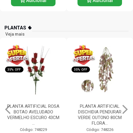
Adicionar
Adicionar
PLANTAS 🌵
Veja mais
35% OFF
35% OFF
PLANTA ARTIFICIAL
PLANTA ARTIFICIAL
DISCHIDIA PENDURAR
ORQUIDEA PHALAENOPSIS
VERDE OUTONO 80CM
(BRANCO) 55CM FLORAR...
FLORA...
Código: 748225
Código: 748226