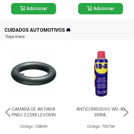
Adicionar
Adicionar
CUIDADOS AUTOMOTIVOS 🚘️
Veja mais
ANTICORROSIVO WD-40
OLEO MULTIUSO WHITE
300ML
LUB 100ML ORBI
Código: 730758
Código: 729382