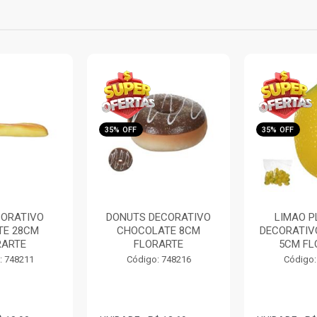
35% OFF
35% OFF
ECORATIVO
LIMAO PLASTICO
PAO C/G
ATE 8CM
DECORATIVO AMARELO
DECORATI
RARTE
5CM FLORARTE
FLOR
: 748216
Código: 748269
Código: