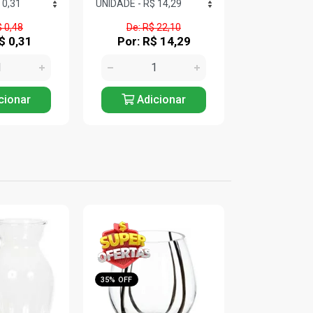
 22,10
De: R$ 19,89
De: R$ 
$ 14,29
Por: R$ 12,90
Por: R$
cionar
Adicionar
Adic
36% OFF
36% OFF