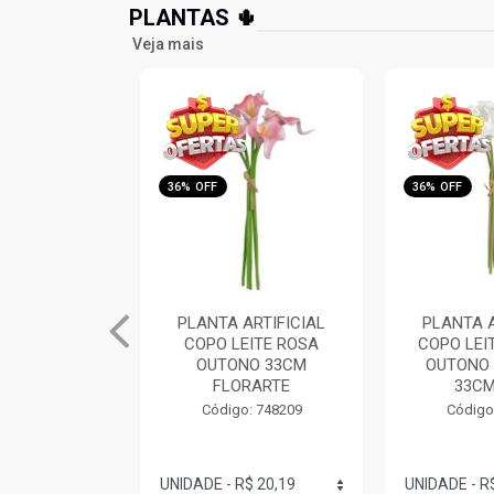
PLANTAS 🌵
Veja mais
36% OFF
36% OFF
ARTIFICIAL
PLANTA ARTIFICIAL
PLANTA A
EITE ROSA
COPO LEITE BRANCO
CACTO P
NO 33CM
OUTONO COM FITA
VERDE 1,0
RARTE
33CM FLO...
Código
: 748209
Código: 748208