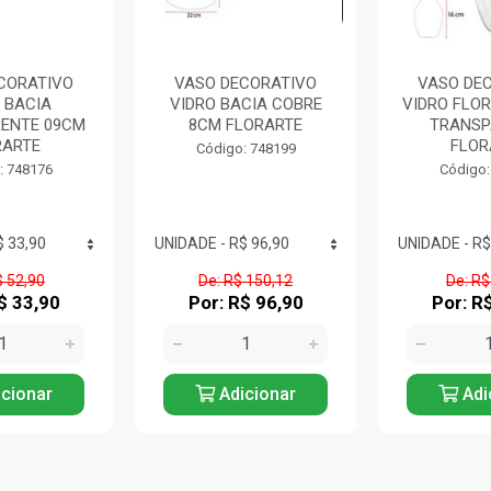
CORATIVO
VASO DECORATIVO
VASO DE
CIA COBRE
VIDRO FLOREIRA HAITY
VI
LORARTE
TRANSPARENTE
TRANSPARE
FLORARTE
17CM F
: 748199
Código: 748186
Código:
 150,12
De: R$ 30,99
De: R$
$ 96,90
Por: R$ 19,90
Por: R$
cionar
Adicionar
Adi