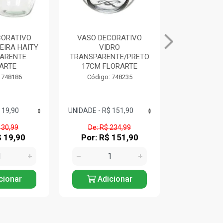
CORATIVO
VASO DECORATIVO
VASO DEC
DRO
VIDRO CILINDRICO
VIDRO BRAN
NTE/PRETO
TRANSPARANTE 60CM
FLOR
LORARTE
FLORARTE
Código:
 748235
Código: 748250
 234,99
De: R$ 333,16
De: R$ 
 151,90
Por: R$ 213,90
Por: R$
cionar
Adicionar
Adic