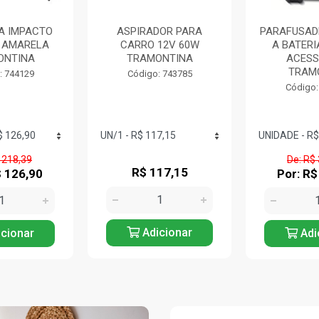
A IMPACTO
ASPIRADOR PARA
PARAFUSAD
W AMARELA
CARRO 12V 60W
A BATERI
ONTINA
TRAMONTINA
ACESS
TRAMO
: 744129
Código: 743785
Código:
 218,39
De: R$
R$ 117,15
$ 126,90
Por: R$
Adicionar
cionar
Adi