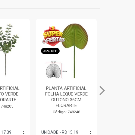
36% OFF
35% OFF
RTIFICIAL
PLANTA ARTIFICIAL
PLANTA AR
QUE VERDE
EUCALIPTO C/PRINT
GRASS P
O 36CM
VERDE 60CM FLORARTE
VERDE 1M 
ARTE
Código: 748276
Código:
 748248