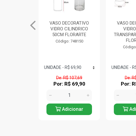
ECORATIVO
VASO DECORATIVO
VASO DE
ILINDRICO
VIDRO BACIA
VIDRO BA
FLORARTE
TRANSPARENTE 09CM
8CM F
FLORARTE
: 748150
Código
Código: 748176
$ 107,69
De: R$ 52,90
De: R$
R$ 69,90
Por: R$ 33,90
Por: R
icionar
Adicionar
Adi