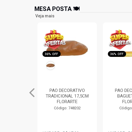
MESA POSTA 🍽️
Veja mais
36% OFF
35% OFF
CORATIVO
PAO DECORATIVO
DONUTS D
NAL 17,5CM
BAGUETE 28CM
CHOCOL
RARTE
FLORARTE
FLO
: 748202
Código: 748211
Código