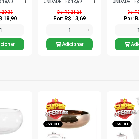
$ 21,21
De: R$ 0,48
De: R$
$ 13,69
Por: R$ 0,31
Por: R
cionar
Adicionar
Adi
36% OFF
35% OFF