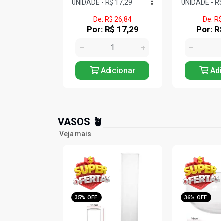
$ 26,84
De: R$ 29,38
De: R
R$ 17,29
Por: R$ 18,90
Por: R
icionar
Adicionar
Adi
VASOS 🪴
Veja mais
36% OFF
35% OFF