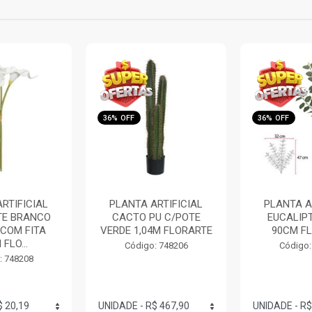
36% OFF
35% OFF
RTIFICIAL
PLANTA ARTIFICIAL
PLANTA A
U C/POTE
EUCALIPTO VERDE
FOLHA LE
4M FLORARTE
90CM FLORARTE
OUTON
FLOR
: 748206
Código: 748205
Código: