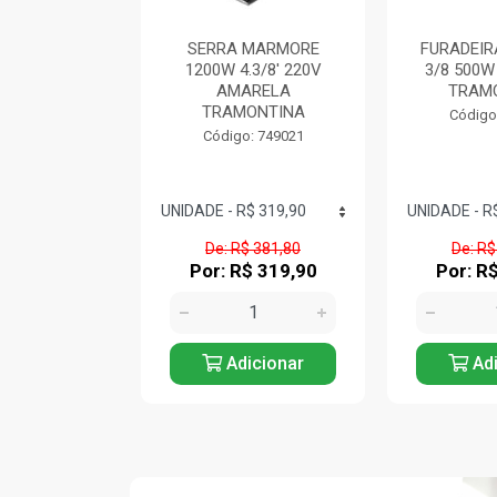
A PARA
SERRA MARMORE
FURADEIR
TAS 17' COM
1200W 4.3/8' 220V
3/8 500
TRAMONTINA
AMARELA
TRAM
TRAMONTINA
: 744857
Código
Código: 749021
$ 190,00
De: R$ 381,80
De: R$
$ 109,90
Por: R$ 319,90
Por: R
icionar
Adicionar
Adi