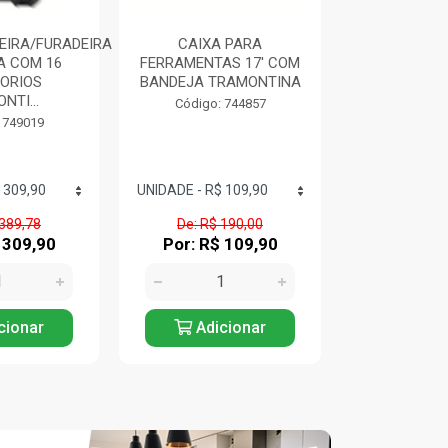
EIRA/FURADEIRA
CAIXA PARA
SERRA M
A COM 16
FERRAMENTAS 17' COM
1200W 4.3
ORIOS
BANDEJA TRAMONTINA
AMAR
NTI...
TRAMO
Código: 744857
 749019
Código:
 389,78
De: R$ 190,00
De: R$ 
 309,90
Por: R$ 109,90
Por: R$
cionar
Adicionar
Adic