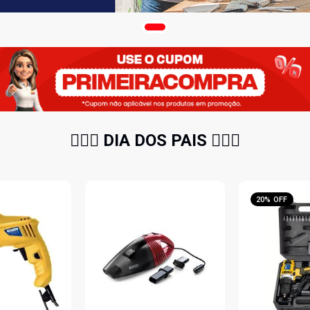
🧔🏻‍♂️ DIA DOS PAIS 🧔🏻‍♂️
20% OFF