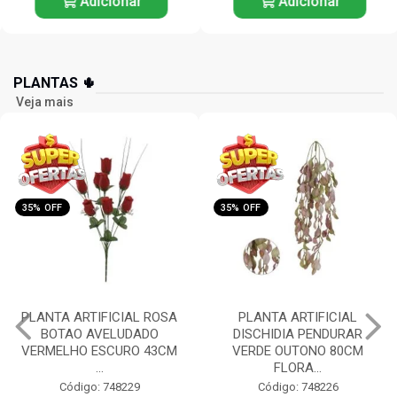
Adicionar
Adicionar
PLANTAS 🌵
Veja mais
35% OFF
35% OFF
PLANTA ARTIFICIAL
PLANTA ARTIFICIAL
DISCHIDIA PENDURAR
ORQUIDEA PHALAENOPSIS
VERDE OUTONO 80CM
(BRANCO) 55CM FLORAR...
FLORA...
Código: 748225
Código: 748226