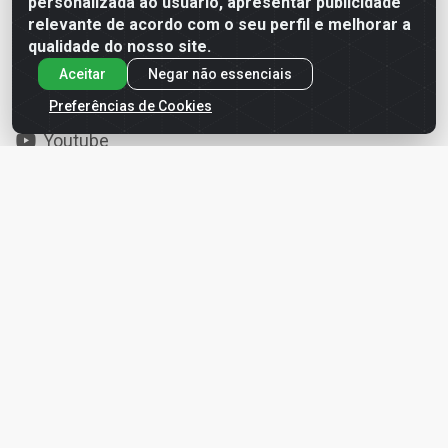
personalizada ao usuário, apresentar publicidade
relevante de acordo com o seu perfil e melhorar a
Redes Sociais
qualidade do nosso site.
Aceitar
Negar não essenciais
Instagram
Preferências de Cookies
Facebook
Youtube
Site Seguro
Formas de Pagamento