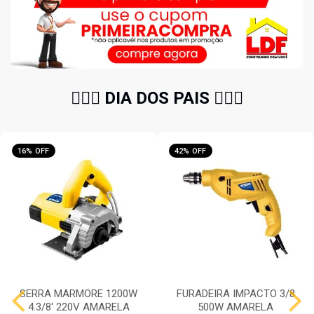
🧔🏻‍♂️ DIA DOS PAIS 🧔🏻‍♂️
16% OFF
42% OFF
SERRA MARMORE 1200W
FURADEIRA IMPACTO 3/8
4.3/8' 220V AMARELA
500W AMARELA