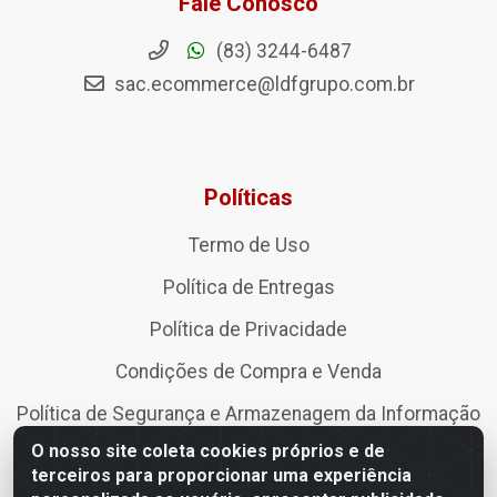
Fale Conosco
(83) 3244-6487
sac.ecommerce@ldfgrupo.com.br
Políticas
Termo de Uso
Política de Entregas
Política de Privacidade
Condições de Compra e Venda
Política de Segurança e Armazenagem da Informação
O nosso site coleta cookies próprios e de
Política de devolução, troca, arrependimento e
terceiros para proporcionar uma experiência
cancelamento