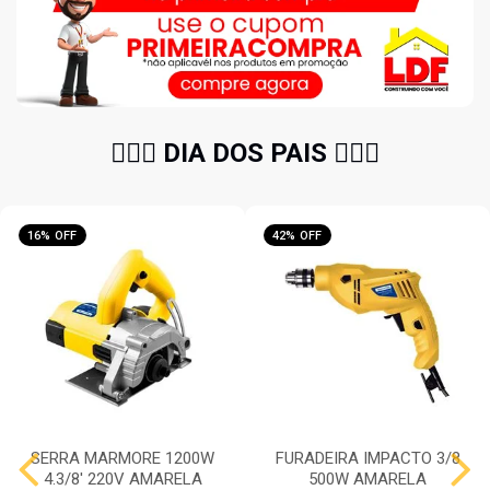
🧔🏻‍♂️ DIA DOS PAIS 🧔🏻‍♂️
16% OFF
42% OFF
SERRA MARMORE 1200W
FURADEIRA IMPACTO 3/8
4.3/8' 220V AMARELA
500W AMARELA