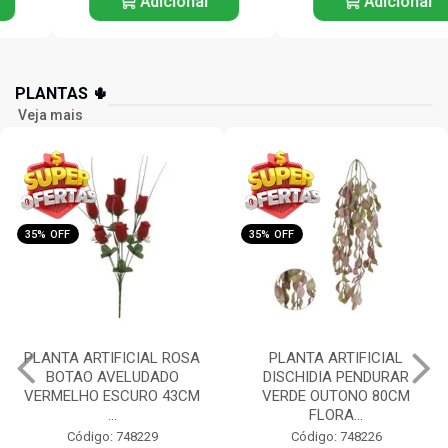
Adicionar
Adicionar
PLANTAS 🌵
Veja mais
35% OFF
35% OFF
PLANTA ARTIFICIAL
PLANTA ARTIFICIAL
DISCHIDIA PENDURAR
ORQUIDEA PHALAENOPSIS
VERDE OUTONO 80CM
(BRANCO) 55CM FLORAR...
FLORA...
Código: 748225
Código: 748226