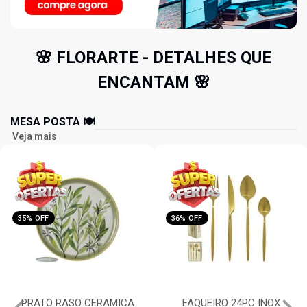
🌸 FLORARTE - DETALHES QUE
ENCANTAM 🌸
MESA POSTA 🍽️
Veja mais
35% OFF
36% OFF
PRATO RASO CERAMICA
FAQUEIRO 24PC INOX