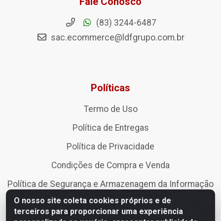
Fale Conosco
(83) 3244-6487
sac.ecommerce@ldfgrupo.com.br
Políticas
Termo de Uso
Política de Entregas
Política de Privacidade
Condições de Compra e Venda
Política de Segurança e Armazenagem da Informação
O nosso site coleta cookies próprios e de
Política de devolução, troca, arrependimento e
terceiros para proporcionar uma experiência
cancelamento