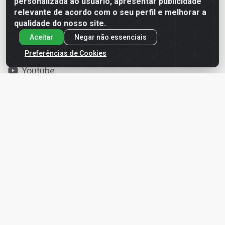
personalizada ao usuário, apresentar publicidade
relevante de acordo com o seu perfil e melhorar a
Redes Sociais
qualidade do nosso site.
Aceitar
Negar não essenciais
Instagram
Preferências de Cookies
Facebook
Youtube
Site Seguro
Formas de Pagamento