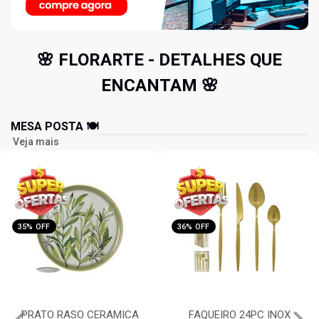
🌸 FLORARTE - DETALHES QUE
ENCANTAM 🌸
MESA POSTA 🍽️
Veja mais
36% OFF
36% OFF
FAQUEIRO 24PC INOX
FAQUEIRO 16PC INOX