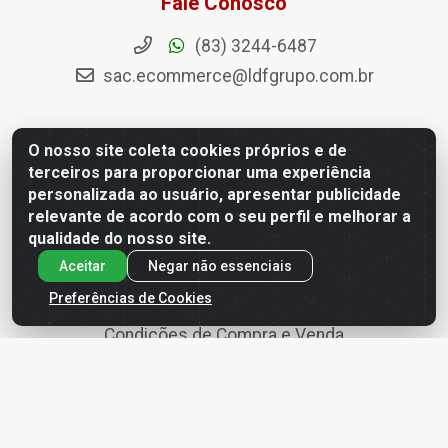
Fale Conosco
(83) 3244-6487
sac.ecommerce@ldfgrupo.com.br
O nosso site coleta cookies próprios e de
terceiros para proporcionar uma experiência
Políticas
personalizada ao usuário, apresentar publicidade
relevante de acordo com o seu perfil e melhorar a
Termo de Uso
qualidade do nosso site.
Política de Entregas
Aceitar
Negar não essenciais
Política de Privacidade
Preferências de Cookies
Condições de Compra e Venda
Política de Segurança e Armazenagem da Informação
Política de devolução, troca, arrependimento e
cancelamento