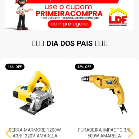
🧔🏻‍♂️ DIA DOS PAIS 🧔🏻‍♂️
16% OFF
42% OFF
SERRA MARMORE 1200W
FURADEIRA IMPACTO 3/8
4.3/8' 220V AMARELA
500W AMARELA